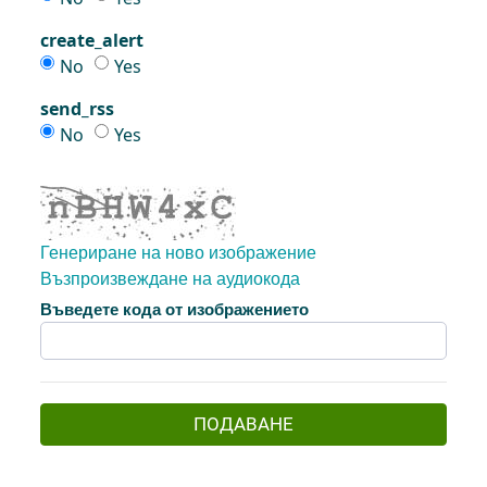
create_alert
create_alert
create_alert
No
Yes
send_rss
send_rss
send_rss
No
Yes
Генериране на ново изображение
Възпроизвеждане на аудиокода
Новото изображение е готово
Въведете кода от изображението