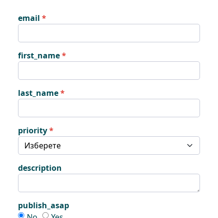
email
first_name
last_name
priority
description
publish_asap
publish_asap
publish_asap
No
Yes