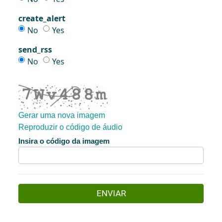
create_alert
create_alert
create_alert
No
Yes
send_rss
send_rss
send_rss
No
Yes
Gerar uma nova imagem
Reproduzir o código de áudio
A nova imagem está pronta
Insira o código da imagem