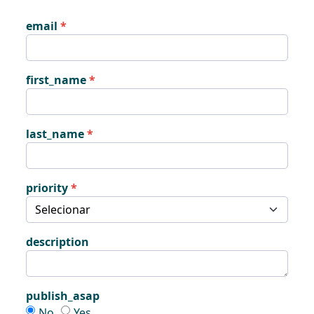
email
first_name
last_name
priority
description
publish_asap
publish_asap
publish_asap
No
Yes