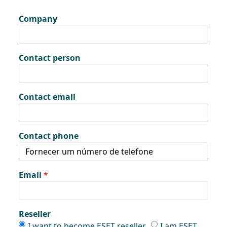
Company
Contact person
Contact email
Contact phone
Email
Reseller
Reseller
Reseller
I want to become ESET reseller
I am ESET