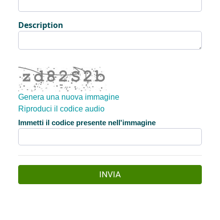
Description
Genera una nuova immagine
Riproduci il codice audio
La nuova immagine è pronta
Immetti il codice presente nell'immagine