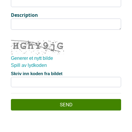
Description
Generer et nytt bilde
Spill av lydkoden
Det nye bildet er klart
Skriv inn koden fra bildet