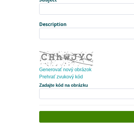
Description
Generovať nový obrázok
Prehrať zvukový kód
Nový obrázok je pripravený
Zadajte kód na obrázku