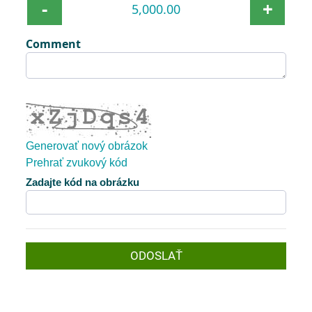
-
+
Comment
Generovať nový obrázok
Prehrať zvukový kód
Nový obrázok je pripravený
Zadajte kód na obrázku