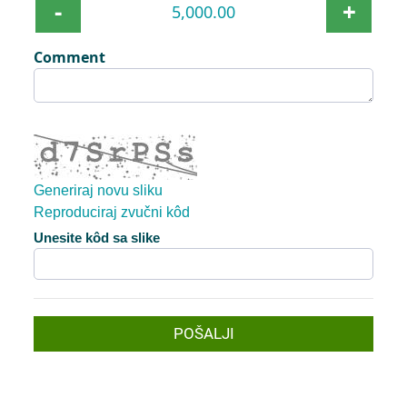
-
+
Comment
Generiraj novu sliku
Reproduciraj zvučni kôd
Nova slika je spremna
Unesite kôd sa slike