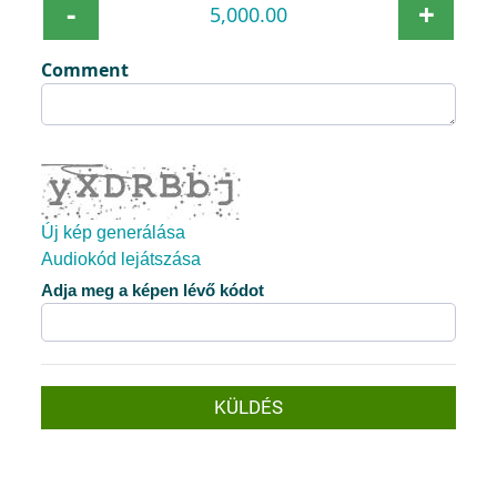
-
+
Comment
Új kép generálása
Audiokód lejátszása
Az új kép készen áll
Adja meg a képen lévő kódot