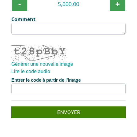
-
+
Comment
Générer une nouvelle image
Lire le code audio
La nouvelle image est prête
Entrer le code à partir de l'image